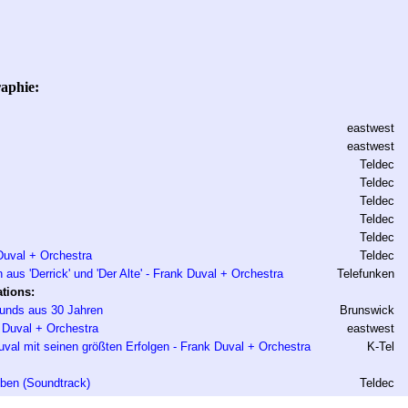
aphie:
eastwest
eastwest
Teldec
Teldec
Teldec
Teldec
Teldec
Duval + Orchestra
Teldec
aus 'Derrick' und 'Der Alte' - Frank Duval + Orchestra
Telefunken
tions:
unds aus 30 Jahren
Brunswick
k Duval + Orchestra
eastwest
val mit seinen größten Erfolgen - Frank Duval + Orchestra
K-Tel
eben (Soundtrack)
Teldec