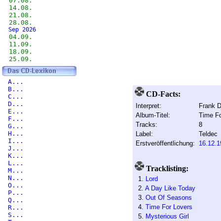
07.08.
14.08.
21.08.
28.08.
Sep 2026
04.09.
11.09.
18.09.
25.09.
A...
B...
CD-Facts:
C...
D...
Interpret:
Frank D
E...
Album-Titel:
Time Fo
F...
Tracks:
8
G...
H...
Label:
Teldec
I...
Erstveröffentlichung:
16.12.1
J...
K...
L...
Tracklisting:
M...
N...
1.
Lord
O...
2.
A Day Like Today
P...
3.
Out Of Seasons
Q...
4.
Time For Lovers
R...
S...
5.
Mysterious Girl