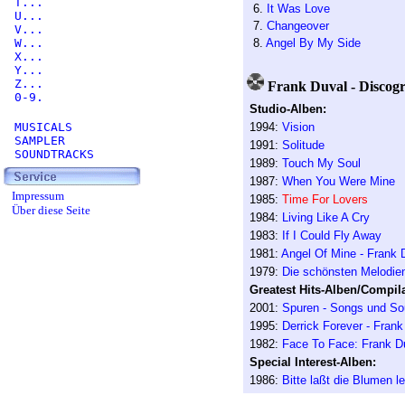
T...
6.
It Was Love
U...
7.
Changeover
V...
W...
8.
Angel By My Side
X...
Y...
Z...
Frank Duval - Discogr
0-9.
Studio-Alben:
MUSICALS
1994:
Vision
SAMPLER
1991:
Solitude
SOUNDTRACKS
1989:
Touch My Soul
1987:
When You Were Mine
Impressum
1985:
Time For Lovers
Über diese Seite
1984:
Living Like A Cry
1983:
If I Could Fly Away
1981:
Angel Of Mine - Frank 
1979:
Die schönsten Melodien 
Greatest Hits-Alben/Compila
2001:
Spuren - Songs und So
1995:
Derrick Forever - Fran
1982:
Face To Face: Frank Du
Special Interest-Alben:
1986:
Bitte laßt die Blumen l