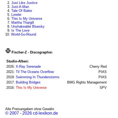
2.
Just Like Justice
3.
Just-A-Man
4.
Tale Of Bales
5.
Lorelei
6.
This Is My Universe
7.
Martha Thargill
8.
Unshakeable Bluesky
9.
Is The Love
10.
World-Go-Round
Fischer-Z - Discographie:
Studio-Alben:
2026:
X-Ray Serenade
Cherry Red
2021:
Til The Oceans Overflow
PIAS
2019:
Swimming In Thunderstorms
PIAS
2017:
Building Bridges
BMG Rights Management
2016:
This Is My Universe
SPV
Alle Preisangaben ohne Gewähr.
© 2007 - 2026 cd-lexikon.de