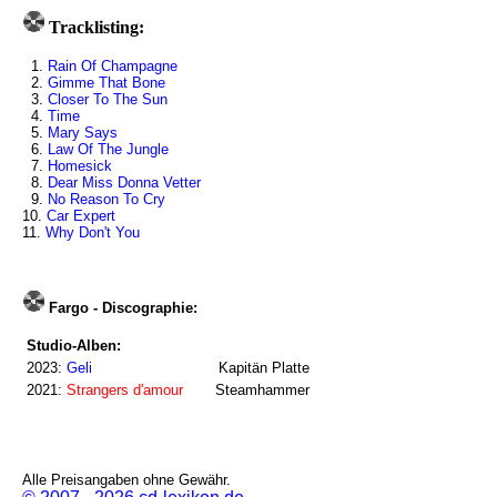
Tracklisting:
1.
Rain Of Champagne
2.
Gimme That Bone
3.
Closer To The Sun
4.
Time
5.
Mary Says
6.
Law Of The Jungle
7.
Homesick
8.
Dear Miss Donna Vetter
9.
No Reason To Cry
10.
Car Expert
11.
Why Don't You
Fargo - Discographie:
Studio-Alben:
2023:
Geli
Kapitän Platte
2021:
Strangers d'amour
Steamhammer
Alle Preisangaben ohne Gewähr.