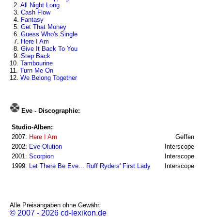
2.
All Night Long
3.
Cash Flow
4.
Fantasy
5.
Get That Money
6.
Guess Who's Single
7.
Here I Am
8.
Give It Back To You
9.
Step Back
10.
Tambourine
11.
Turn Me On
12.
We Belong Together
Eve - Discographie:
Studio-Alben:
2007:
Here I Am
Geffen
2002:
Eve-Olution
Interscope
2001:
Scorpion
Interscope
1999:
Let There Be Eve... Ruff Ryders' First Lady
Interscope
Alle Preisangaben ohne Gewähr.
© 2007 - 2026 cd-lexikon.de