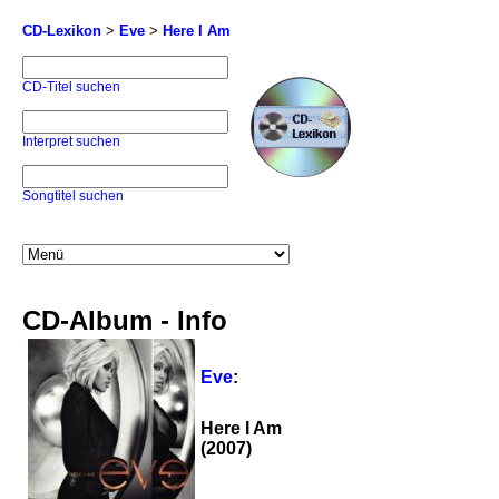
CD-Lexikon
>
Eve
>
Here I Am
CD-Titel suchen
Interpret suchen
Songtitel suchen
CD-Album - Info
Eve
:
Here I Am
(2007)