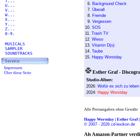
T...
6.
Background Check
U...
7.
Überall
V...
W...
8.
Fremde
X...
9.
Vergessen
Y...
10.
SOS
Z...
11.
Trash TV
0-9.
12.
Wieso
MUSICALS
13.
Vitamin D(u)
SAMPLER
14.
Taube
SOUNDTRACKS
15.
Happy Worstday
Impressum
Esther Graf - Discogr
Über diese Seite
Studio-Alben:
2026:
Wofür es sich zu leben 
2024:
Happy Worstday
Alle Preisangaben ohne Gewähr
Happy Worstday | Esther Graf | 
© 2007 - 2026 cd-lexikon.de
Als Amazon-Partner verdie