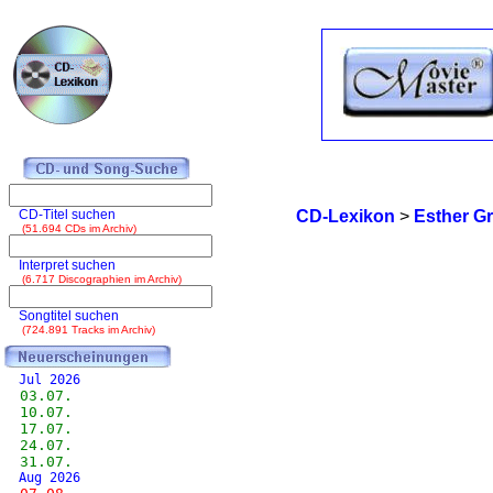
CD-Titel suchen
CD-Lexikon
>
Esther Gr
(51.694 CDs im Archiv)
Interpret suchen
(6.717 Discographien im Archiv)
Songtitel suchen
(724.891 Tracks im Archiv)
Jul 2026
03.07.
10.07.
17.07.
24.07.
31.07.
Aug 2026