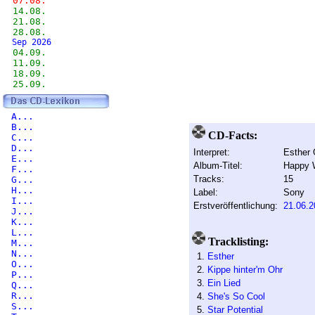
07.08.
14.08.
21.08.
28.08.
Sep 2026
04.09.
11.09.
18.09.
25.09.
A...
B...
CD-Facts:
C...
D...
Interpret:
Esther 
E...
Album-Titel:
Happy 
F...
Tracks:
15
G...
H...
Label:
Sony
I...
Erstveröffentlichung:
21.06.2
J...
K...
L...
Tracklisting:
M...
N...
1.
Esther
O...
2.
Kippe hinter'm Ohr
P...
3.
Ein Lied
Q...
R...
4.
She's So Cool
S...
5.
Star Potential