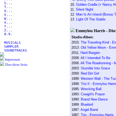
S...
10.
Golden Cradle (+ Nancy A
T...
11.
Silent Night
U...
12.
Man Is An Island (Bonus T
V...
W...
13.
Light Of The Stable
X...
Y...
Z...
Emmylou Harris - Disc
0-9.
Studio-Alben:
2015:
The Traveling Kind - E
MUSICALS
SAMPLER
2013:
Old Yellow Moon - Emm
SOUNDTRACKS
2011:
Hard Bargain
2008:
All I Intended To Be
Impressum
2006:
All The Roadrunning - 
Über diese Seite
2003:
Stumble Into Grace
2000:
Red Dirt Girl
1999:
Western Wall - The Tu
1998:
Trio II - Emmylou Harri
1995:
Wrecking Ball
1993:
Cowgirl's Prayer
1990:
Brand New Dance
1989:
Bluebird
1987:
Angel Band
1987:
Trio - Emmylou Harris,