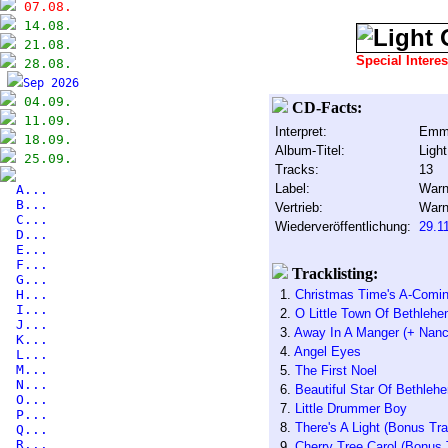
07.08.
14.08.
21.08.
Special Intere
28.08.
Sep 2026
04.09.
CD-Facts:
11.09.
Interpret:
Emmy
18.09.
Album-Titel:
Ligh
25.09.
Tracks:
13
Label:
Warn
A...
B...
Vertrieb:
Warn
C...
Wiederveröffentlichung:
29.1
D...
E...
F...
Tracklisting:
G...
H...
1.
Christmas Time's A-Comi
I...
2.
O Little Town Of Bethleh
J...
3.
Away In A Manger (+ Nanc
K...
4.
Angel Eyes
L...
M...
5.
The First Noel
N...
6.
Beautiful Star Of Bethleh
O...
7.
Little Drummer Boy
P...
8.
There's A Light (Bonus Tr
Q...
R...
9.
Cherry Tree Carol (Bonus 