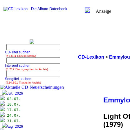
Anzeige
CD-Titel suchen
(51.694 CDs im Archiv)
CD-Lexikon
>
Emmylou 
Interpret suchen
(6.717 Discographien im Archiv)
Songtitel suchen
(724.891 Tracks im Archiv)
Jul 2026
Emmylou
03.07.
10.07.
17.07.
Light O
24.07.
31.07.
(1979)
Aug 2026