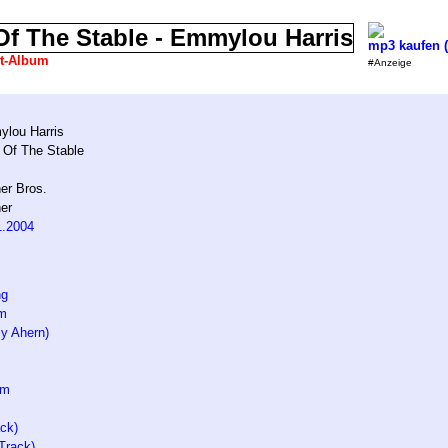
mp3 kaufen 
st-Album
#Anzeige
lou Harris
t Of The Stable
er Bros.
er
1.2004
ng
em
y Ahern)
em
ack)
Track)