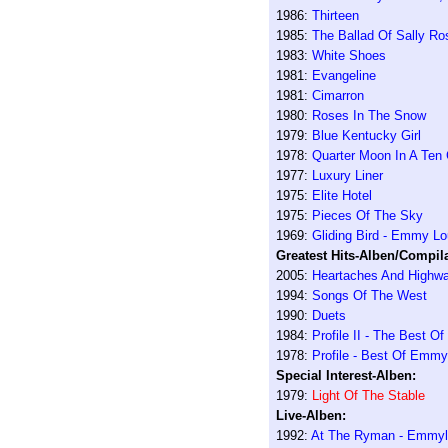
1986:
Thirteen
1985:
The Ballad Of Sally Ro
1983:
White Shoes
1981:
Evangeline
1981:
Cimarron
1980:
Roses In The Snow
1979:
Blue Kentucky Girl
1978:
Quarter Moon In A Ten
1977:
Luxury Liner
1975:
Elite Hotel
1975:
Pieces Of The Sky
1969:
Gliding Bird - Emmy Lo
Greatest Hits-Alben/Compila
2005:
Heartaches And Highwa
1994:
Songs Of The West
1990:
Duets
1984:
Profile II - The Best O
1978:
Profile - Best Of Emmy
Special Interest-Alben:
1979:
Light Of The Stable
Live-Alben:
1992:
At The Ryman - Emmylo