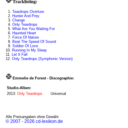
Tracklisting:
1.
Teardrops Overture
2.
Hunter And Prey
3.
Change
4.
Only Teardrops
5.
What Are You Waiting For
6.
Haunted Heart
7.
Force Of Nature
8.
Beat The Speed Of Sound
9.
Soldier Of Love
10.
Running In My Sleep
11.
Let It Fall
12.
Only Teardrops (Symphonic Version)
Emmelie de Forest - Discographie:
Studio-Alben:
2013:
Only Teardrops
Universal
Alle Preisangaben ohne Gewähr.
© 2007 - 2026 cd-lexikon.de