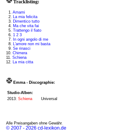
Tracklisting:
1.
Amami
2.
La mia felicita
3.
Dimentico tutto
4.
Ma che vita fai
5.
Trattengo il fiato
6.
1 2 3
7.
In ogni angolo di me
8.
L'amore non mi basta
9.
Se rinasci
10.
Chimera
11.
Schiena
12.
La mia citta
Emma - Discographie:
Studio-Alben:
2013:
Schiena
Universal
Alle Preisangaben ohne Gewähr.
© 2007 - 2026 cd-lexikon.de