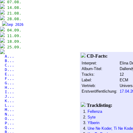
07.08.
14.08.
21.08.
28.08.
Sep 2026
04.09.
11.09.
18.09.
25.09.
CD-Facts:
A...
B...
Interpret:
Elina D
C...
Album-Titel:
Dallend
D...
E...
Tracks:
12
F...
Label:
ECM
G...
Vertrieb:
Univers
H...
Erstveröffentlichung:
17.04.2
I...
J...
K...
Tracklisting:
L...
M...
1.
Fellenza
N...
2.
Syte
O...
3.
Ylberin
P...
Q...
4.
Une Ne Koder, Ti Ne Kode
R...