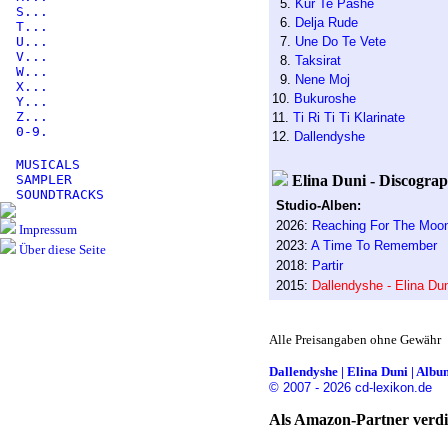
5.
Kur Te Pashe
S...
6.
Delja Rude
T...
U...
7.
Une Do Te Vete
V...
8.
Taksirat
W...
9.
Nene Moj
X...
10.
Bukuroshe
Y...
Z...
11.
Ti Ri Ti Ti Klarinate
0-9.
12.
Dallendyshe
MUSICALS
SAMPLER
Elina Duni - Discograp
SOUNDTRACKS
Studio-Alben:
2026:
Reaching For The Moon 
Impressum
2023:
A Time To Remember
Über diese Seite
2018:
Partir
2015:
Dallendyshe - Elina Dun
Alle Preisangaben ohne Gewähr
Dallendyshe | Elina Duni | Album
© 2007 - 2026 cd-lexikon.de
Als Amazon-Partner verdie