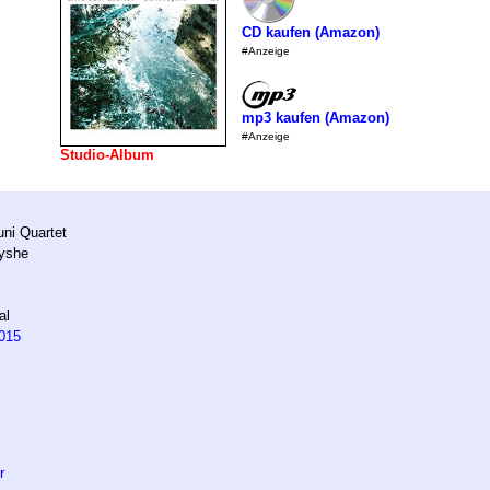
CD kaufen (Amazon)
#Anzeige
mp3 kaufen (Amazon)
#Anzeige
Studio-Album
uni Quartet
yshe
al
015
r