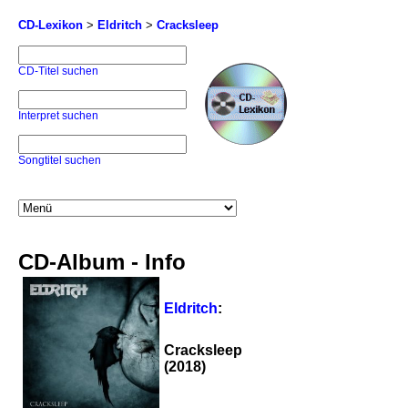
CD-Lexikon
>
Eldritch
>
Cracksleep
CD-Titel suchen
Interpret suchen
Songtitel suchen
CD-Album - Info
Eldritch
:
Cracksleep
(2018)