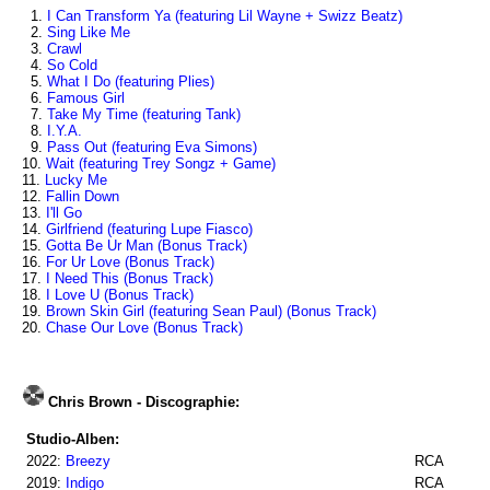
1.
I Can Transform Ya (featuring Lil Wayne + Swizz Beatz)
2.
Sing Like Me
3.
Crawl
4.
So Cold
5.
What I Do (featuring Plies)
6.
Famous Girl
7.
Take My Time (featuring Tank)
8.
I.Y.A.
9.
Pass Out (featuring Eva Simons)
10.
Wait (featuring Trey Songz + Game)
11.
Lucky Me
12.
Fallin Down
13.
I'll Go
14.
Girlfriend (featuring Lupe Fiasco)
15.
Gotta Be Ur Man (Bonus Track)
16.
For Ur Love (Bonus Track)
17.
I Need This (Bonus Track)
18.
I Love U (Bonus Track)
19.
Brown Skin Girl (featuring Sean Paul) (Bonus Track)
20.
Chase Our Love (Bonus Track)
Chris Brown - Discographie:
Studio-Alben:
2022:
Breezy
RCA
2019:
Indigo
RCA