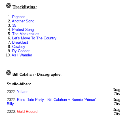
Tracklisting:
1.
Pigeons
2.
Another Song
3.
35
4.
Protest Song
5.
The Mackenzies
6.
Let's Move To The Country
7.
Breakfast
8.
Cowboy
9.
Ry Cooder
10.
As I Wander
Bill Calahan - Discographie:
Studio-Alben:
Drag
2022:
Ytilaer
City
2022:
Blind Date Party - Bill Calahan + Bonnie 'Prince'
Drag
Billy
City
Drag
2020:
Gold Record
City