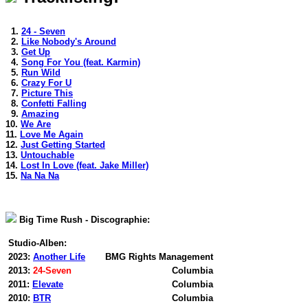
1.
24 - Seven
2.
Like Nobody's Around
3.
Get Up
4.
Song For You (feat. Karmin)
5.
Run Wild
6.
Crazy For U
7.
Picture This
8.
Confetti Falling
9.
Amazing
10.
We Are
11.
Love Me Again
12.
Just Getting Started
13.
Untouchable
14.
Lost In Love (feat. Jake Miller)
15.
Na Na Na
Big Time Rush - Discographie:
Studio-Alben:
2023:
Another Life
BMG Rights Management
2013:
24-Seven
Columbia
2011:
Elevate
Columbia
2010:
BTR
Columbia