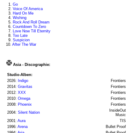
1.
Go
2.
Voice Of America
3.
Hard On Me
4.
Wishing
5.
Rock And Roll Dream
6.
Countdown To Zero
7.
Love Now Till Eternity
8.
Too Late
9.
Suspicion
10.
After The War
Asia - Discographie:
Studio-Alben:
2026:
Indigo
Frontiers
2014:
Gravitas
Frontiers
2012:
XXX
Frontiers
2010:
Omega
Frontiers
2008:
Phoenix
Frontiers
InsideOut
2004:
Silent Nation
Music
2001:
Aura
TIS
1996:
Arena
Bullet Proof
1994:
Aria
Bullet Proof