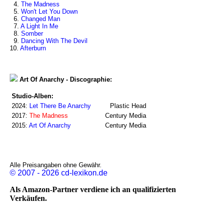
4.
The Madness
5.
Won't Let You Down
6.
Changed Man
7.
A Light In Me
8.
Somber
9.
Dancing With The Devil
10.
Afterburn
Art Of Anarchy - Discographie:
Studio-Alben:
2024:
Let There Be Anarchy
Plastic Head
2017:
The Madness
Century Media
2015:
Art Of Anarchy
Century Media
Alle Preisangaben ohne Gewähr.
© 2007 - 2026 cd-lexikon.de
Als Amazon-Partner verdiene ich an qualifizierten
Verkäufen.