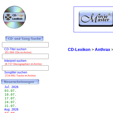
CD-Titel suchen
CD-Lexikon
>
Anthrax
(51.694 CDs im Archiv)
Interpret suchen
(6.717 Discographien im Archiv)
Songtitel suchen
(724.891 Tracks im Archiv)
Jul 2026
03.07.
10.07.
17.07.
24.07.
31.07.
Aug 2026