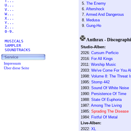
T...
5.
The Enemy
U...
6.
Aftershock
V...
W...
7.
Armed And Dangerous
X...
8.
Medusa
Y...
9.
Gung-Ho
Z...
0-9.
Anthrax - Discographi
MUSICALS
SAMPLER
Studio-Alben:
SOUNDTRACKS
2026:
Cursum Perficio
2016:
For All Kings
Impressum
2011:
Worship Music
Über diese Seite
2003:
We've Come For You Al
1998:
Volume 8: The Threat I
1995:
Stomp 442
1993:
Sound Of White Noise
1990:
Persistence Of Time
1988:
State Of Euphoria
1987:
Among The Living
1985:
Sprading The Disease
1984:
Fistful Of Metal
Live-Alben:
2022:
XL