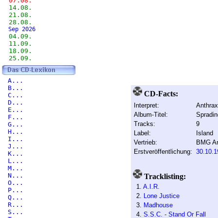
07.08.
14.08.
21.08.
28.08.
Sep 2026
04.09.
11.09.
18.09.
25.09.
A...
B...
CD-Facts:
C...
D...
Interpret:
Anthrax
E...
Album-Titel:
Spradin
F...
Tracks:
9
G...
H...
Label:
Island
I...
Vertrieb:
BMG Ar
J...
Erstveröffentlichung:
30.10.1
K...
L...
M...
N...
Tracklisting:
O...
1.
A.I.R.
P...
2.
Lone Justice
Q...
R...
3.
Madhouse
S...
4.
S.S.C. - Stand Or Fall