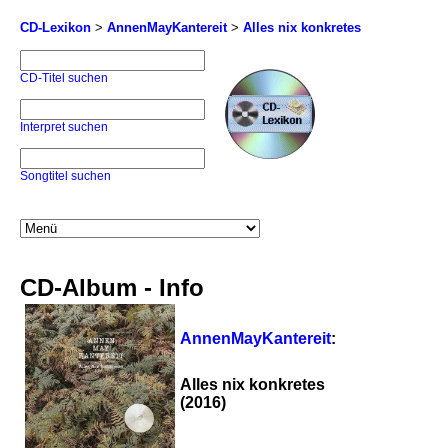
CD-Lexikon
>
AnnenMayKantereit
>
Alles nix konkretes
CD-Titel suchen
Interpret suchen
Songtitel suchen
CD-Album - Info
AnnenMayKantereit
:
Alles nix konkretes
(2016)