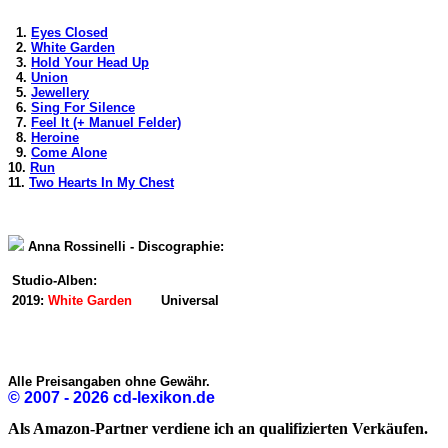
1.
Eyes Closed
2.
White Garden
3.
Hold Your Head Up
4.
Union
5.
Jewellery
6.
Sing For Silence
7.
Feel It (+ Manuel Felder)
8.
Heroine
9.
Come Alone
10.
Run
11.
Two Hearts In My Chest
Anna Rossinelli - Discographie:
Studio-Alben:
2019:
White Garden
Universal
Alle Preisangaben ohne Gewähr.
© 2007 - 2026 cd-lexikon.de
Als Amazon-Partner verdiene ich an qualifizierten Verkäufen.