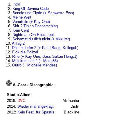
1.
Intro
2.
King Of Davinci Code
3.
Bonnie und Clyde (+ Schwesta Ewa)
4.
Meine Welt
5.
Vorurteile (+ Kay One)
6.
Skit ? Tipico Donnerschlag
7.
Kein Cent
8.
Nightmare On Ellerstreet
9.
Schämst du dich nicht (+ Akkurat)
10.
Alltag 2
11.
Düsseldorfer 2 (+ Farid Bang, Kollegah)
12.
Fick die Polizei
13.
Rille (+ Kay One, Bass Sultan Hengzt)
14.
Multikriminell 2 (+ Mosh36)
15.
Outro (+ Michelle Mendes)
Al-Gear - Discographie:
Studio-Alben:
2018:
DVC
Milfhunter
2014:
Wieder mal angeklagt
Distri
2012:
Kein Feat. für Spastis
Blackline