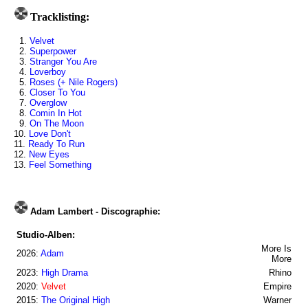
Tracklisting:
1.
Velvet
2.
Superpower
3.
Stranger You Are
4.
Loverboy
5.
Roses (+ Nile Rogers)
6.
Closer To You
7.
Overglow
8.
Comin In Hot
9.
On The Moon
10.
Love Don't
11.
Ready To Run
12.
New Eyes
13.
Feel Something
Adam Lambert - Discographie:
Studio-Alben:
More Is
2026:
Adam
More
2023:
High Drama
Rhino
2020:
Velvet
Empire
2015:
The Original High
Warner