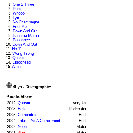
1.
One 2 Three
2.
Pure
3.
Whooo
4.
Lyn
5.
No Champagne
6.
Feel Me
7.
Down And Out I
8.
Bahama Mama
9.
Poonanee
10.
Down And Out II
11.
No 11
12.
Wong Tsong
13.
Quake
14.
Discohead
15.
Alina
4Lyn - Discographie:
Studio-Alben:
2012:
Quasar
Very Us
2008:
Hello
Rodeostar
2005:
Compadres
Edel
2004:
Take It As A Compliment
Edel
2002:
Neon
Motor
2001:
4Lyn
Motor