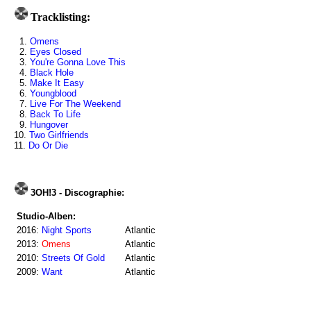
Tracklisting:
1.
Omens
2.
Eyes Closed
3.
You're Gonna Love This
4.
Black Hole
5.
Make It Easy
6.
Youngblood
7.
Live For The Weekend
8.
Back To Life
9.
Hungover
10.
Two Girlfriends
11.
Do Or Die
3OH!3 - Discographie:
Studio-Alben:
2016:
Night Sports
Atlantic
2013:
Omens
Atlantic
2010:
Streets Of Gold
Atlantic
2009:
Want
Atlantic