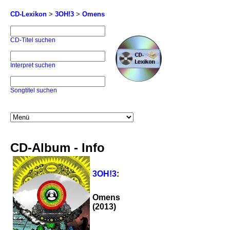
CD-Lexikon
>
3OH!3
>
Omens
CD-Titel suchen
Interpret suchen
Songtitel suchen
CD-Album - Info
3OH!3
:
Omens
(2013)